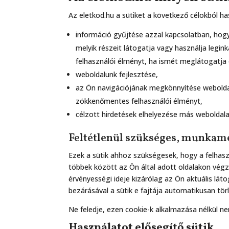
Az eletkod.hu a sütiket a következő célokból ha
információ gyűjtése azzal kapcsolatban, hog
melyik részeit látogatja vagy használja legi
felhasználói élményt, ha ismét meglátogatja 
weboldalunk fejlesztése,
az Ön navigációjának megkönnyítése weboldal
zökkenőmentes felhasználói élményt,
célzott hirdetések elhelyezése más weboldal
Feltétlenül szükséges, munkame
Ezek a sütik ahhoz szükségesek, hogy a felhasz
többek között az Ön által adott oldalakon vég
érvényességi ideje kizárólag az Ön aktuális lá
bezárásával a sütik e fajtája automatikusan tör
Ne feledje, ezen cookie-k alkalmazása nélkül n
Használatot elősegítő sütik