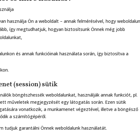
sználja
yan használja Ön a weboldalt – annak felmérésével, hogy weboldalu
nkább, így megtudhatjuk, hogyan biztosítsunk Önnek még jobb
oldalunkat,
unkon és annak funkcióinak használata során, így biztosítva a
akon.
net (session) sütik
nálók böngészhessék weboldalunkat, használják annak funkciót, pl.
zett műveletek megjegyzését egy látogatás során. Ezen sütik
togatására vonatkozik, a munkamenet végeztével, illetve a böngésző
lődik a számítógépéről.
em tudjuk garantálni Önnek weboldalunk használatát.