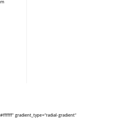
nem
g
fffff” gradient_type=”radial-gradient”