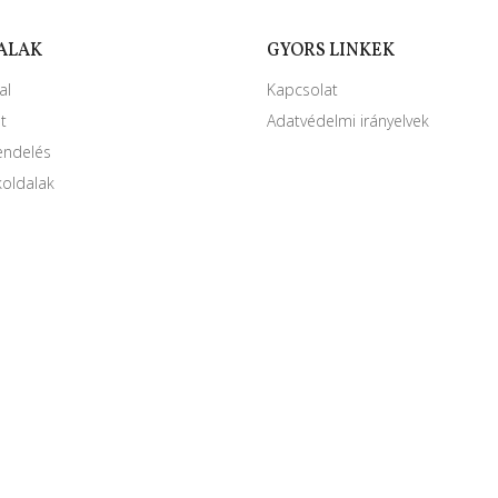
ALAK
GYORS LINKEK
al
Kapcsolat
at
Adatvédelmi irányelvek
endelés
oldalak