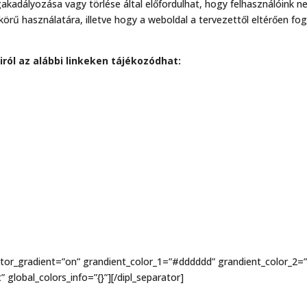
akadályozása vagy törlése által előfordulhat, hogy felhasználóink 
körű használatára, illetve hogy a weboldal a tervezettől eltérően fo
ról az alábbi linkeken tájékozódhat:
ator_gradient=”on” grandient_color_1=”#dddddd” grandient_color_2=”#f
 global_colors_info=”{}”][/dipl_separator]