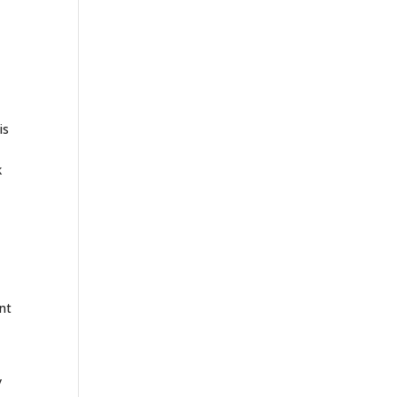
is
k
nt
y