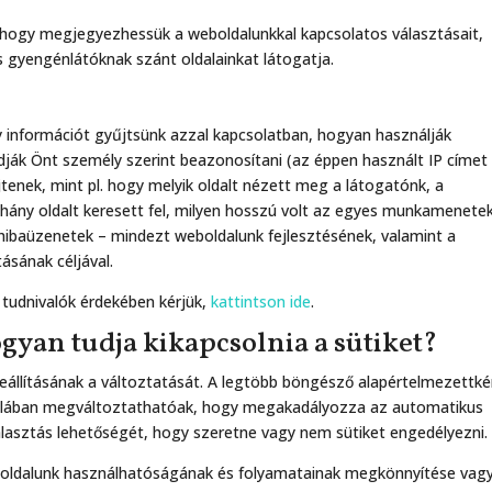
 hogy megjegyezhessük a weboldalunkkal kapcsolatos választásait,
gyengénlátóknak szánt oldalainkat látogatja.
gy információt gyűjtsünk azzal kapcsolatban, hogyan használják
dják Önt személy szerint beazonosítani (az éppen használt IP címet 
jtenek, mint pl. hogy melyik oldalt nézett meg a látogatónk, a
, hány oldalt keresett fel, milyen hosszú volt az egyes munkamenete
 hibaüzenetek – mindezt weboldalunk fejlesztésének, valamint a
ásának céljával.
 tudnivalók érdekében kérjük,
kattintson ide
.
gyan tudja kikapcsolnia a sütiket?
állításának a változtatását. A legtöbb böngésző alapértelmezettké
ltalában megváltoztathatóak, hogy megakadályozza az automatikus
álasztás lehetőségét, hogy szeretne vagy nem sütiket engedélyezni.
 weboldalunk használhatóságának és folyamatainak megkönnyítése vag