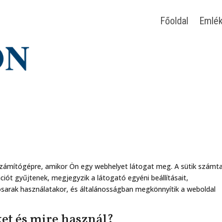
Főoldal
Emlék
 a számítógépre, amikor Ön egy webhelyet látogat meg. A sütik számt
ciót gyűjtenek, megjegyzik a látogató egyéni beállításait,
ókosarak használatakor, és általánosságban megkönnyítik a weboldal
ket és mire használ?