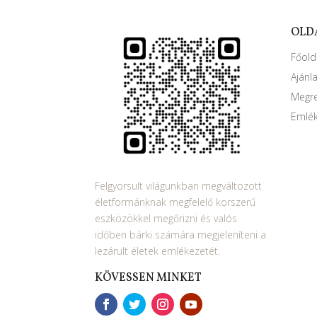
OLD
Főold
Ajánl
Megr
Emlék
Felgyorsult világunkban megváltozott
életformánknak megfelelő korszerű
eszközökkel megőrizni és valós
időben bárki számára megjeleníteni a
lezárult életek emlékezetét.
KÖVESSEN MINKET