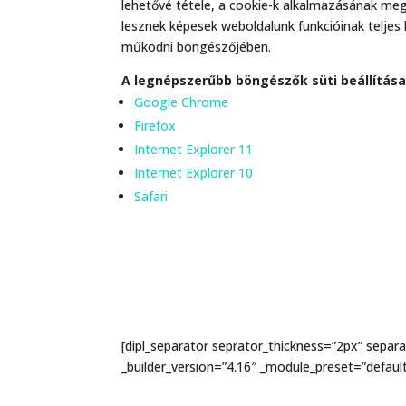
lehetővé tétele, a cookie-k alkalmazásának meg
lesznek képesek weboldalunk funkcióinak teljes 
működni böngészőjében.
A legnépszerűbb böngészők süti beállításai
Google Chrome
Firefox
Internet Explorer 11
Internet Explorer 10
Safari
[dipl_separator seprator_thickness=”2px” separ
_builder_version=”4.16″ _module_preset=”default”