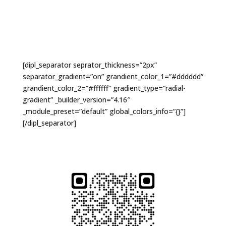
[dipl_separator seprator_thickness=”2px”
separator_gradient=”on” grandient_color_1=”#dddddd”
grandient_color_2=”#ffffff” gradient_type=”radial-
gradient” _builder_version=”4.16″
_module_preset=”default” global_colors_info=”{}”]
[/dipl_separator]