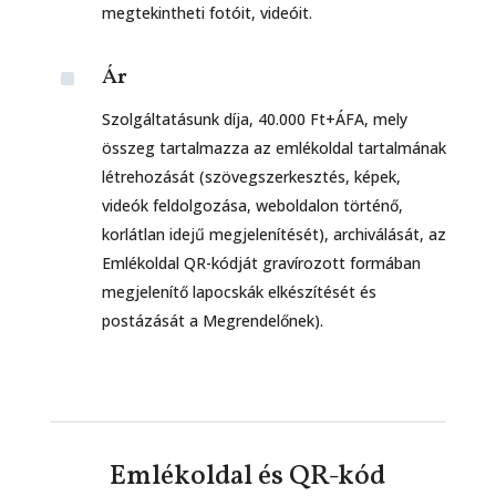
megtekintheti fotóit, videóit.
^
Ár
Szolgáltatásunk díja, 40.000 Ft+ÁFA, mely
összeg tartalmazza az emlékoldal tartalmának
létrehozását (szövegszerkesztés, képek,
videók feldolgozása, weboldalon történő,
korlátlan idejű megjelenítését), archiválását, az
Emlékoldal QR-kódját gravírozott formában
megjelenítő lapocskák elkészítését és
postázását a Megrendelőnek).
Emlékoldal és QR-kód