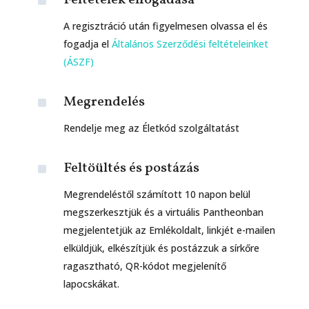
^
Feltételek elfogadása
A regisztráció után figyelmesen olvassa el és
fogadja el
Általános Szerződési feltételeinket
(ÁSZF)
^
Megrendelés
Rendelje meg az Életkód szolgáltatást
^
Feltöültés és postázás
Megrendeléstől számított 10 napon belül
megszerkesztjük és a virtuális Pantheonban
megjelentetjük az Emlékoldalt, linkjét e-mailen
elküldjük, elkészítjük és postázzuk a sírkőre
ragasztható, QR-kódot megjelenítő
lapocskákat.