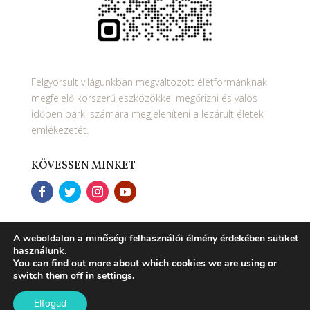
Felgyorsult világunkban megváltozott életformánknak
megfelelő korszerű eszközökkel megőrizni és valós
időben bárki számára megjeleníteni a lezárult életek
emlékezetét.
KÖVESSEN MINKET
OLDALAK
A weboldalon a minőségi felhasználói élmény érdekében sütiket
használunk.
Főoldal
You can find out more about which cookies we are using or
switch them off in
settings
.
Ajánlat
Megrendelés
Elfogad