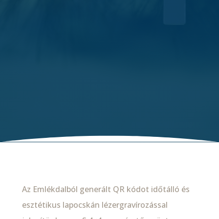
Az Emlékdalból generált QR kódot időtálló és
esztétikus lapocskán lézergravírozással