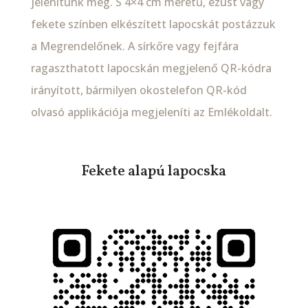
jelenítünk meg. S 4×4 cm méretű, ezüst vagy
fekete színben elkészített lapocskát postázzuk
a Megrendelőnek. A sírkőre vagy fejfára
ragaszthatott lapocskán megjelenő QR-kódra
irányított, bármilyen okostelefon QR-kód
olvasó applikációja megjeleníti az Emlékoldalt.
Fekete alapú lapocska